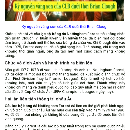
Kỷ nguyên vàng son của CLB dưới thời Brian Clough
Không thể nói về
câu lạc bộ bóng đá Nottingham Forest
mà không nhắc
đến Brian Clough, vị huấn luyện viên huyền thoại đã biến một đội bóng
tầm trung trở thành một thế lực của bóng đá châu Âu. Khi Clough đến vào
năm 1975, Forest đang thi đấu ở giải hạng hai. Thế nhưng, chỉ trong một
khoảng thời gian ngắn, ông đã tạo nên một cuộc cách mạng không
tưởng.
Chức vô địch Anh và hành trình ra biển lớn
Mùa giải 1977-1978 đi vào lịch sử bóng đá Anh khi Nottingham Forest,
với tư cách là một đội bóng mới thăng hạng, đã xuất sắc giành chức vô
địch First Division (nay là Premier League). Đây là một kỳ tích vô tiền
khoáng hậu, một câu chuyện cổ tích giữa đời thực. Thành công này
không chỉ mang về danh hiệu quốc nội cao quý nhất mà còn mở ra cánh
cửa đến với Cúp C1 châu Âu (UEFA Champions League ngày nay).
Hai lần liên tiếp thống trị châu Âu
Câu lạc bộ bóng đá Nottingham Forest
đã làm cả thế giới phải kinh ngạc
khi vô địch Cúp C1 châu Âu hai mùa giải liên tiếp vào năm 1979 và 1980.
Họ đã đánh bại những gã khổng lồ của bóng đá lục địa để bước lên đỉnh
vinh quang.
Đáng chú ý, Forest là câu lạc bộ duy nhất trong lịch sử giành được nhiều