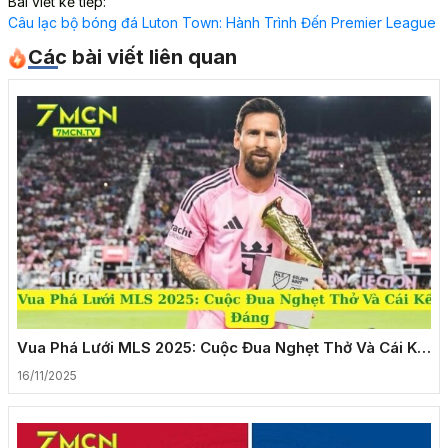
Bài viết kế tiếp:
Câu lạc bộ bóng đá Luton Town: Hành Trình Đến Premier League
Các bài viết liên quan
Vua Phá Lưới MLS 2025: Cuộc Đua Nghẹt Thở Và Cái Kết
Xứng Đáng
16/11/2025