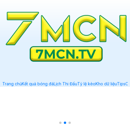
Trang chủ
Kết quả bóng đá
Lịch Thi Đấu
Tỷ lệ kèo
Kho dữ liệu
Tips
C