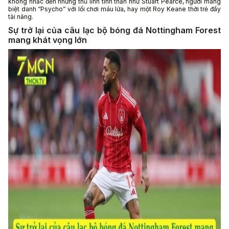
không nhắc đến những thủ lĩnh tinh thần như Stuart Pearce, người mang
biệt danh “Psycho” với lối chơi máu lửa, hay một Roy Keane thời trẻ đầy
tài năng.
Sự trở lại của câu lạc bộ bóng đá Nottingham Forest
mang khát vọng lớn