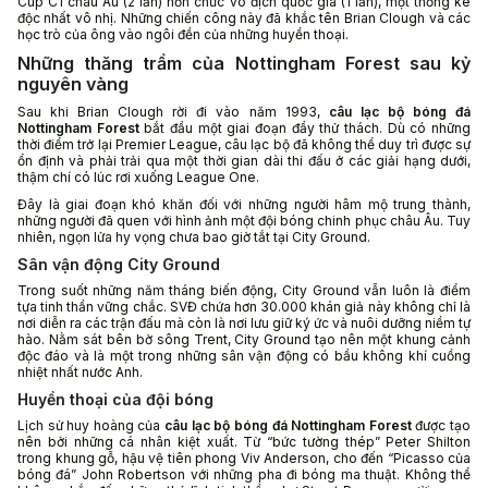
Cúp C1 châu Âu (2 lần) hơn chức vô địch quốc gia (1 lần), một thống kê
độc nhất vô nhị. Những chiến công này đã khắc tên Brian Clough và các
học trò của ông vào ngôi đền của những huyền thoại.
Những thăng trầm của Nottingham Forest sau kỷ
nguyên vàng
Sau khi Brian Clough rời đi vào năm 1993,
câu lạc bộ bóng đá
Nottingham Forest
bắt đầu một giai đoạn đầy thử thách. Dù có những
thời điểm trở lại Premier League, câu lạc bộ đã không thể duy trì được sự
ổn định và phải trải qua một thời gian dài thi đấu ở các giải hạng dưới,
thậm chí có lúc rơi xuống League One.
Đây là giai đoạn khó khăn đối với những người hâm mộ trung thành,
những người đã quen với hình ảnh một đội bóng chinh phục châu Âu. Tuy
nhiên, ngọn lửa hy vọng chưa bao giờ tắt tại City Ground.
Sân vận động City Ground
Trong suốt những năm tháng biến động, City Ground vẫn luôn là điểm
tựa tinh thần vững chắc. SVĐ chứa hơn 30.000 khán giả này không chỉ là
nơi diễn ra các trận đấu mà còn là nơi lưu giữ ký ức và nuôi dưỡng niềm tự
hào. Nằm sát bên bờ sông Trent, City Ground tạo nên một khung cảnh
độc đáo và là một trong những sân vận động có bầu không khí cuồng
nhiệt nhất nước Anh.
Huyền thoại của đội bóng
Lịch sử huy hoàng của
câu lạc bộ bóng đá Nottingham Forest
được tạo
nên bởi những cá nhân kiệt xuất. Từ “bức tường thép” Peter Shilton
trong khung gỗ, hậu vệ tiên phong Viv Anderson, cho đến “Picasso của
bóng đá” John Robertson với những pha đi bóng ma thuật. Không thể