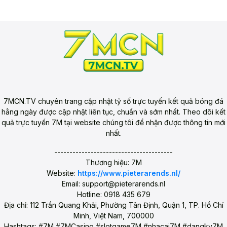
7MCN.TV chuyên trang cập nhật tỷ số trực tuyến kết quả bóng đá
hằng ngày được cập nhật liên tục, chuẩn và sớm nhất. Theo dõi kết
quả trực tuyến 7M tại website chúng tôi để nhận được thông tin mới
nhất.
---------------------------------------
Thương hiệu: 7M
Website:
https://www.pieterarends.nl/
Email:
support@pieterarends.nl
Hotline: 0918 435 679
Địa chỉ: 112 Trần Quang Khải, Phường Tân Định, Quận 1, TP. Hồ Chí
Minh, Việt Nam, 700000
Hashtags: #7M #7MCasino #slotgame7M #nhacai7M #dangky7M