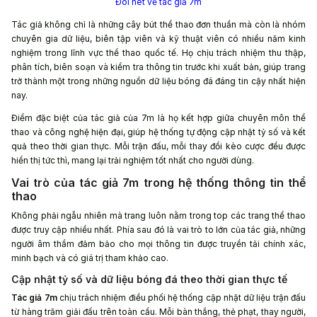
Đôi nét về tác giả 7m
Tác giả không chỉ là những cây bút thể thao đơn thuần mà còn là nhóm
chuyên gia dữ liệu, biên tập viên và kỹ thuật viên có nhiều năm kinh
nghiệm trong lĩnh vực thể thao quốc tế. Họ chịu trách nhiệm thu thập,
phân tích, biên soạn và kiểm tra thông tin trước khi xuất bản, giúp trang
trở thành một trong những nguồn dữ liệu bóng đá đáng tin cậy nhất hiện
nay.
Điểm đặc biệt của tác giả của 7m là họ kết hợp giữa chuyên môn thể
thao và công nghệ hiện đại, giúp hệ thống tự động cập nhật tỷ số và kết
quả theo thời gian thực. Mỗi trận đấu, mỗi thay đổi kèo cược đều được
hiển thị tức thì, mang lại trải nghiệm tốt nhất cho người dùng.
Vai trò của tác giả 7m trong hệ thống thông tin thể
thao
Không phải ngẫu nhiên mà trang luôn nằm trong top các trang thể thao
được truy cập nhiều nhất. Phía sau đó là vai trò to lớn của tác giả, những
người âm thầm đảm bảo cho mọi thông tin được truyền tải chính xác,
minh bạch và có giá trị tham khảo cao.
Cập nhật tỷ số và dữ liệu bóng đá theo thời gian thực tế
Tác giả 7m
chịu trách nhiệm điều phối hệ thống cập nhật dữ liệu trận đấu
từ hàng trăm giải đấu trên toàn cầu. Mỗi bàn thắng, thẻ phạt, thay người,