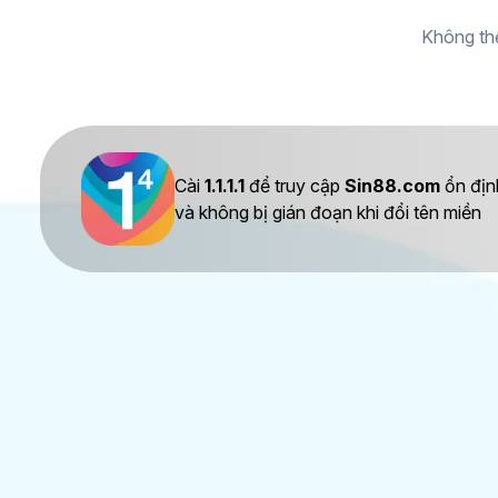
Không thể
Cài
1.1.1.1
để truy cập
Sin88.com
ổn địn
và không bị gián đoạn khi đổi tên miền