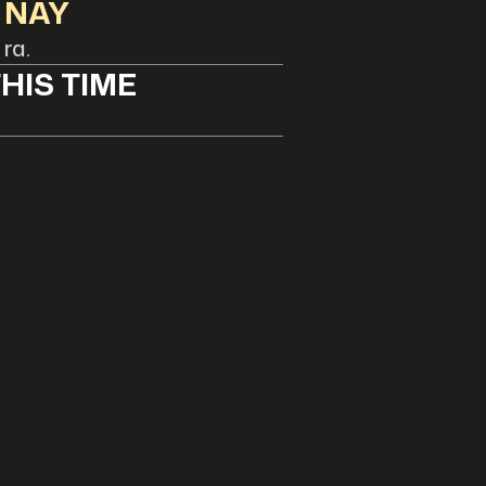
 NÀY
 ra.
HIS TIME
。