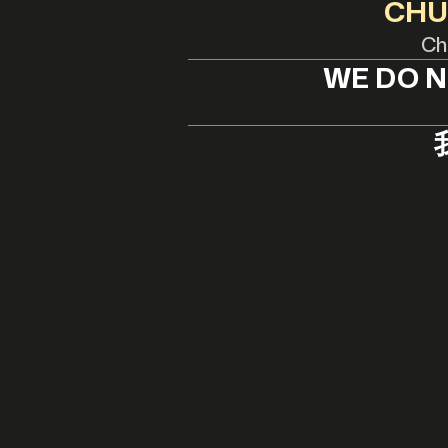
CHÚ
Chú
WE DO N