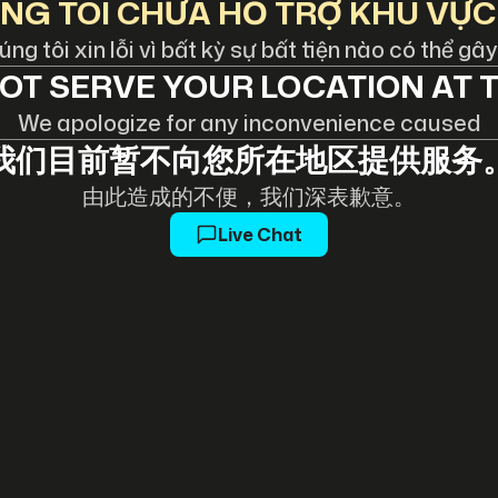
NG TÔI CHƯA HỖ TRỢ KHU VỰC
ng tôi xin lỗi vì bất kỳ sự bất tiện nào có thể gây
OT SERVE YOUR LOCATION AT T
We apologize for any inconvenience caused
我们目前暂不向您所在地区提供服务
由此造成的不便，我们深表歉意。
Live Chat