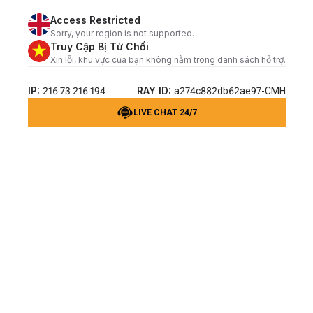
Access Restricted
Sorry, your region is not supported.
Truy Cập Bị Từ Chối
Xin lỗi, khu vực của bạn không nằm trong danh sách hỗ trợ.
IP:
RAY ID:
216.73.216.194
a274c882db62ae97-CMH
LIVE CHAT 24/7