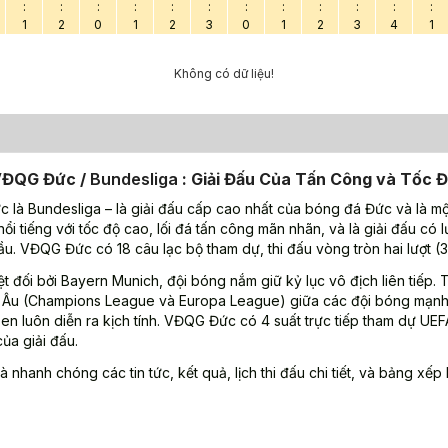
:
:
:
:
:
:
:
:
:
:
:
:
1
2
0
1
2
3
0
1
2
3
4
1
Không có dữ liệu!
ĐQG Đức /
Bundesliga
: Giải Đấu Của Tấn Công và Tốc 
ức là Bundesliga – là giải đấu cấp cao nhất của bóng đá Đức và là m
 nổi tiếng với tốc độ cao, lối đá tấn công mãn nhãn, và là giải đấu có
ầu. VĐQG Đức có 18 câu lạc bộ tham dự, thi đấu vòng tròn hai lượt (
ệt đối bởi Bayern Munich, đội bóng nắm giữ kỷ lục vô địch liên tiếp. 
 Âu (Champions League và Europa League) giữa các đội bóng mạnh
n luôn diễn ra kịch tính. VĐQG Đức có 4 suất trực tiếp tham dự UE
ủa giải đấu.
 nhanh chóng các tin tức, kết quả, lịch thi đấu chi tiết, và bảng x