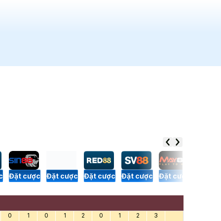
c
Đặt cược
Đặt cược
Đặt cược
Đặt cược
Đặt cược
Đặt cư
0
1
0
1
2
0
1
2
3